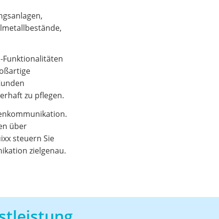
ngsanlagen,
lmetallbestände,
-Funktionalitäten
roßartige
 Kunden
rhaft zu pflegen.
denkommunikation.
en über
ixx steuern Sie
kation zielgenau.
stleistung