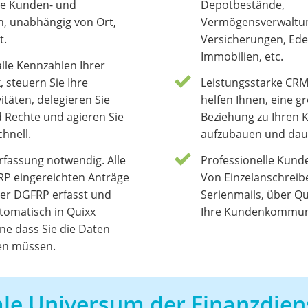
hre Kunden- und
Depotbestände,
n, unabhängig von Ort,
Vermögensverwaltu
t.
Versicherungen, Ede
Immobilien, etc.
alle Kennzahlen Ihrer
, steuern Sie Ihre
Leistungsstarke CRM
itäten, delegieren Sie
helfen Ihnen, eine g
 Rechte und agieren Sie
Beziehung zu Ihren
chnell.
aufzubauen und daue
rfassung notwendig. Alle
Professionelle Kun
RP eingereichten Anträge
Von Einzelanschreib
er DGFRP erfasst und
Serienmails, über Qu
tomatisch in Quixx
Ihre Kundenkommuni
ne dass Sie die Daten
sen müssen.
ale Universum der Finanzdien